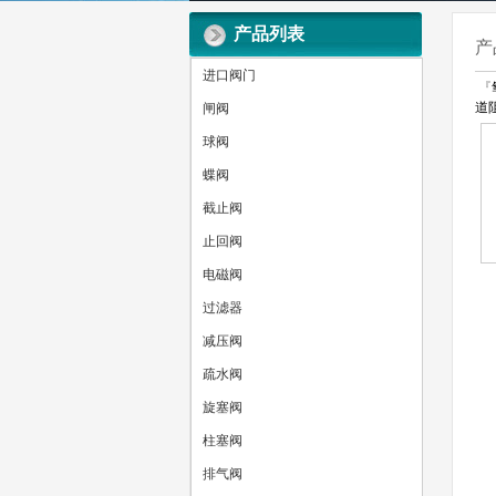
产品列表
产
进口阀门
『
道
闸阀
球阀
蝶阀
截止阀
止回阀
电磁阀
过滤器
减压阀
疏水阀
旋塞阀
柱塞阀
排气阀