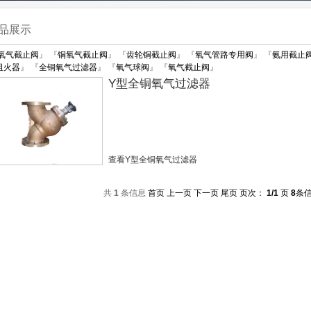
品展示
氧气截止阀
』 『
铜氧气截止阀
』 『
齿轮铜截止阀
』 『
氧气管路专用阀
』 『
氨用截止
阻火器
』 『
全铜氧气过滤器
』 『
氧气球阀
』 『
氧气截止阀
』
Y型全铜氧气过滤器
查看Y型全铜氧气过滤器
共
1
条信息
首页
上一页
下一页
尾页
页次：
1/1
页
8
条信