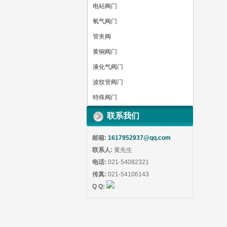
电站阀门
氧气阀门
管夹阀
黄铜阀门
液化气阀门
波纹管阀门
特殊阀门
联系我们
邮箱:
1617952937@qq.com
联系人:
黄先生
电话:
021-54082321
传真:
021-54106143
Q Q: