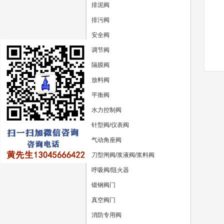
排泥阀
排污阀
安全阀
调节阀
隔膜阀
放料阀
平衡阀
水力控制阀
针型阀/仪表阀
气动角座阀
刀型闸阀/浆液阀/浆料阀
呼吸阀/阻火器
锻钢阀门
真空阀门
消防专用阀