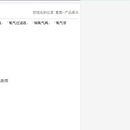
您现在的位置:
首页
--产品展示
阀
』 『
氧气过滤器
』 『
铜氧气阀
』 『
氧气管
息/页