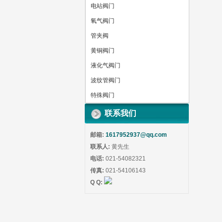
电站阀门
氧气阀门
管夹阀
黄铜阀门
液化气阀门
波纹管阀门
特殊阀门
联系我们
邮箱:
1617952937@qq.com
联系人:
黄先生
电话:
021-54082321
传真:
021-54106143
Q Q: