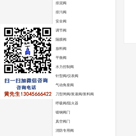
排泥阀
排污阀
安全阀
调节阀
隔膜阀
放料阀
平衡阀
水力控制阀
针型阀/仪表阀
气动角座阀
刀型闸阀/浆液阀/浆料阀
呼吸阀/阻火器
锻钢阀门
真空阀门
消防专用阀