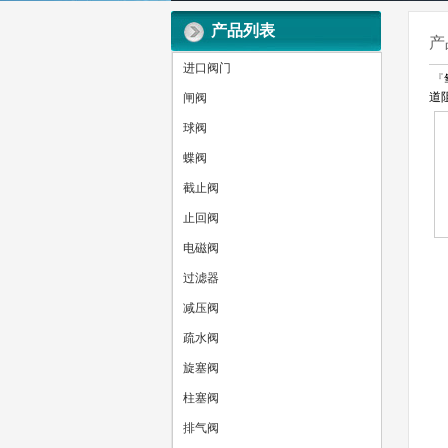
产品列表
产
进口阀门
『
道
闸阀
球阀
蝶阀
截止阀
止回阀
电磁阀
过滤器
减压阀
疏水阀
旋塞阀
柱塞阀
排气阀