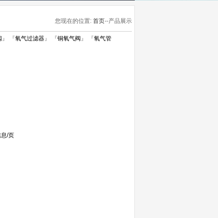
您现在的位置:
首页
--产品展示
阀
』 『
氧气过滤器
』 『
铜氧气阀
』 『
氧气管
息/页