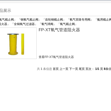
品展示
氧气截止阀
』 『
铜氧气截止阀
』 『
齿轮铜截止阀
』 『
氧气管路专用阀
』 『
氨用截止
阻火器
』 『
全铜氧气过滤器
』 『
氧气球阀
』 『
氧气截止阀
』
FP-XT氧气管道阻火器
查看FP-XT氧气管道阻火器
共
1
条信息
首页
上一页
下一页
尾页
页次：
1/1
页
8
条信