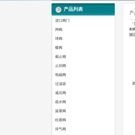
产品列表
产
进口阀门
『
村
闸阀
国
球阀
蝶阀
截止阀
止回阀
电磁阀
美
过滤器
减压阀
疏水阀
旋塞阀
柱塞阀
排气阀