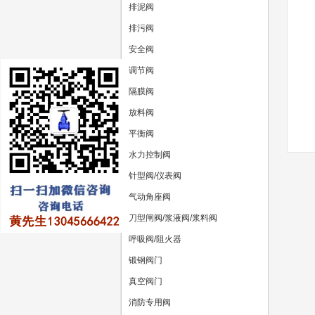
排泥阀
排污阀
安全阀
调节阀
隔膜阀
放料阀
平衡阀
水力控制阀
针型阀/仪表阀
气动角座阀
刀型闸阀/浆液阀/浆料阀
呼吸阀/阻火器
锻钢阀门
真空阀门
消防专用阀