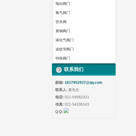
电站阀门
氧气阀门
管夹阀
黄铜阀门
液化气阀门
波纹管阀门
特殊阀门
联系我们
邮箱:
1617952937@qq.com
联系人:
黄先生
电话:
021-54082321
传真:
021-54106143
Q Q: