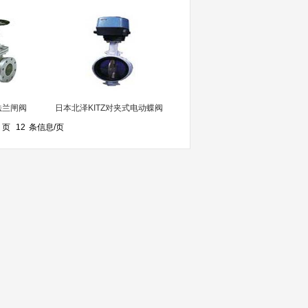
法兰闸阀
日本北泽KITZ对夹式电动蝶阀
页
12
条信息/页