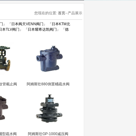
您现在的位置:
首页
--产品展示
门
』 『
日本阀天VENN阀门
』 『
日本KTM北
日本TLV阀门
』 『
日本耀希达凯阀门
』 『
德
波纹管截止阀
阿姆斯壮880倒置桶疏水阀
桶型疏水阀
阿姆斯壮GP-1000减压阀