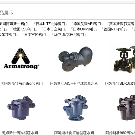
品展示
美国阿姆斯壮阀门
』 『
日本KITZ北泽阀门
』 『
德国艾瑞ARI阀门
』 『
英国斯派莎克阀
阀门
』 『
德国KSB阀门
』 『
日本日立阀门
』 『
日本OKM阀门
』 『
德国RTK阀门
』 『
贝尔茨阀门
』 『
日本宫胁阀门
』 『
华申-马克丹尼阀门
』
国阿姆斯壮Armstrong阀门
阿姆斯壮AIC-FH浮球式疏水阀
阿姆斯壮BD-16
阿姆斯壮倒置桶疏水阀
阿姆斯壮倒置桶型疏水阀
阿姆斯壮980倒置