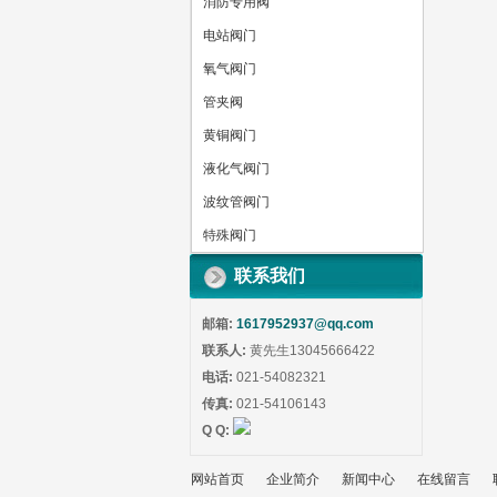
消防专用阀
电站阀门
氧气阀门
管夹阀
黄铜阀门
液化气阀门
波纹管阀门
特殊阀门
联系我们
邮箱:
1617952937@qq.com
联系人:
黄先生13045666422
电话:
021-54082321
传真:
021-54106143
Q Q:
网站首页
企业简介
新闻中心
在线留言