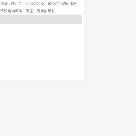
护措施，防止尘土和油类污染。该类产品的所用材
质不锈钢为阀体、阀盖、阀瓣的用材。