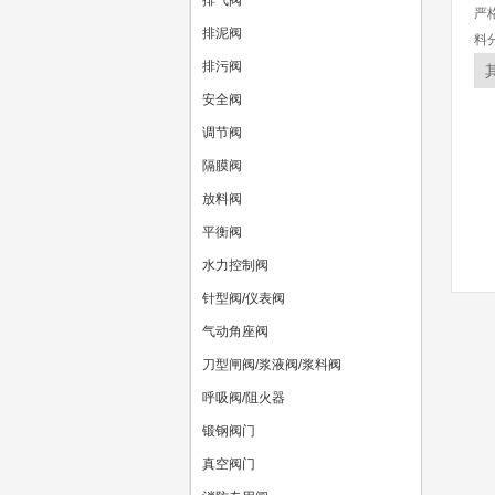
排气阀
严
排泥阀
料
排污阀
安全阀
调节阀
隔膜阀
放料阀
平衡阀
水力控制阀
针型阀/仪表阀
气动角座阀
刀型闸阀/浆液阀/浆料阀
呼吸阀/阻火器
锻钢阀门
真空阀门