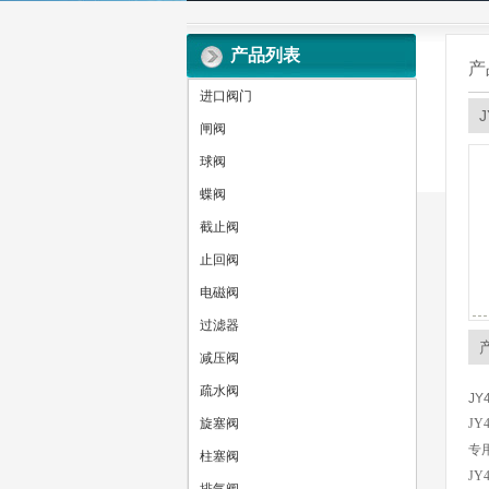
产品列表
产
进口阀门
闸阀
球阀
蝶阀
截止阀
止回阀
电磁阀
过滤器
减压阀
疏水阀
J
旋塞阀
JY
专
柱塞阀
JY