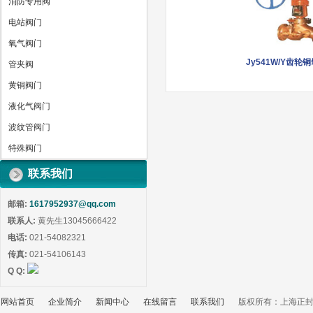
消防专用阀
电站阀门
氧气阀门
Jy541W/Y齿轮
管夹阀
黄铜阀门
液化气阀门
波纹管阀门
特殊阀门
联系我们
邮箱:
1617952937@qq.com
联系人:
黄先生13045666422
电话:
021-54082321
传真:
021-54106143
Q Q:
网站首页
企业简介
新闻中心
在线留言
联系我们
版权所有：上海正