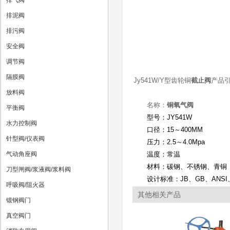
排气阀
排泥阀
排污阀
安全阀
调节阀
隔膜阀
Jy541W/Y型齿轮铜
截止阀
产品
放料阀
名称：
铜氧气阀
平衡阀
型号：JY541W
水力控制阀
口径：15～400MM
针型阀/仪表阀
压力：2.5～4.0Mpa
气动角座阀
温度：常温
材料：碳钢、不锈钢、青铜
刀型闸阀/浆液阀/浆料阀
设计标准：JB、GB、ANSI、B
呼吸阀/阻火器
其他相关产品
锻钢阀门
真空阀门